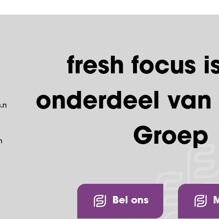
fresh focus i
onderdeel van
.nl
Groep
n
Bel ons
M