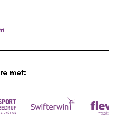
ht
re met: