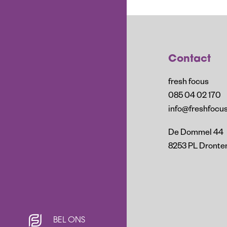
Contact
fresh focus
085 04 02 170
info@freshfocus
De Dommel 44
8253 PL Dronte
BEL ONS