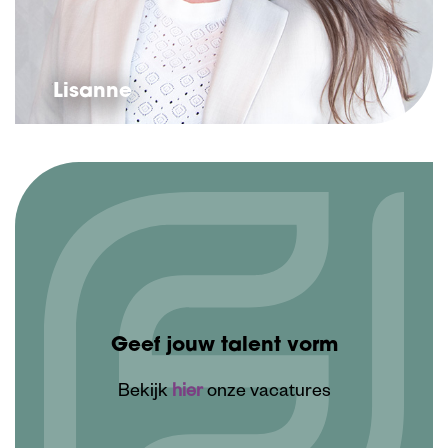
Lisanne
Geef jouw talent vorm
Bekijk
hier
onze vacatures