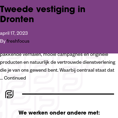
Tweede vestiging in
HOME
COMMUNICATIEADVIES
Dronten
Sinds half april werken wij ook vanuit Dronten. We
hebben een fonkelnieuw kantoor aan De Dommel 44
april 17, 2023
waar we je graag ontvangen. Naast onze vestiging in
By
freshfocus
Lelystad, wordt dit een creatieve broedplaats van
pakkende verhalen, mooie campagnes en originele
producten en natuurlijk de vertrouwde dienstverlening
die je van ons gewend bent. Waarbij centraal staat dat
…
Continued
We werken onder andere met: