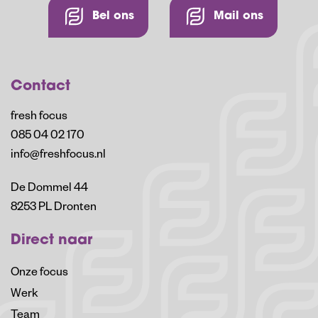
Bel ons
Mail ons
Contact
fresh focus
085 04 02 170
info@freshfocus.nl
De Dommel 44
8253 PL Dronten
Direct naar
Onze focus
Werk
Team