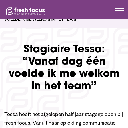
HOME
HIGHLIGHT
STAGIAIRE TESSA: “VANAF DAG ÉÉN
VOELDE IK ME WELKOM IN HET TEAM”
Stagiaire Tessa:
“Vanaf dag één
voelde ik me welkom
in het team”
Tessa heeft het afgelopen half jaar stagegelopen bij
fresh focus. Vanuit haar opleiding communicatie