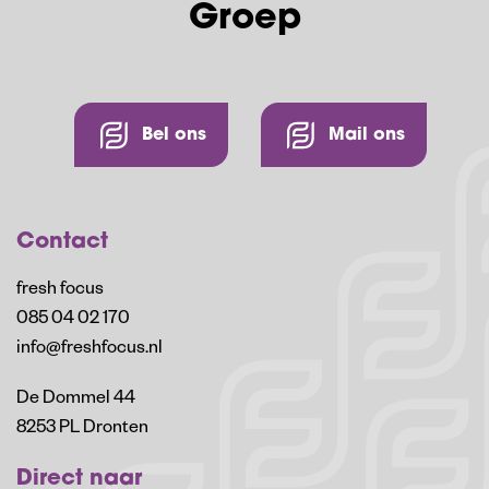
Groep
Bel ons
Mail ons
Contact
fresh focus
085 04 02 170
info@freshfocus.nl
De Dommel 44
8253 PL Dronten
Direct naar